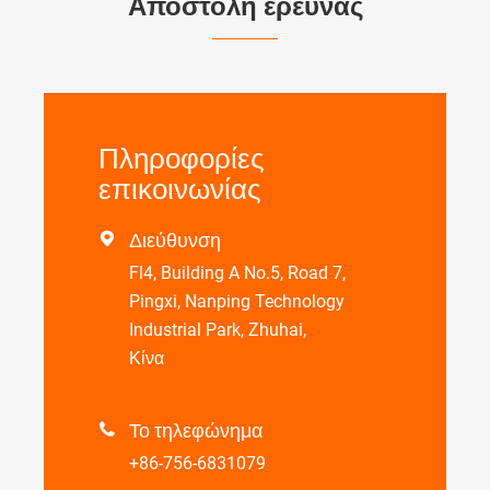
Αποστολή έρευνας
Πληροφορίες
επικοινωνίας
Διεύθυνση

Fl4, Building A No.5, Road 7,
Pingxi, Nanping Technology
Industrial Park, Zhuhai,
Κίνα
Το τηλεφώνημα

+86-756-6831079