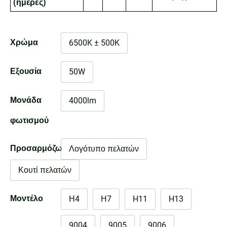
(ημέρες)
Χρώμα
6500K ± 500K
Εξουσία
50W
Μονάδα
4000lm
φωτισμού
Προσαρμόζω
Λογότυπο πελατών
Κουτί πελατών
Μοντέλο
Η4
Η7
H11
H13
9004
9005
9006