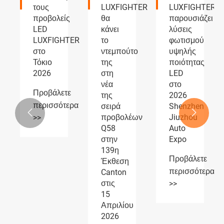
LUXFIGHTER
LUXFIGHTER
LUXFIGHTER
ς
θα
παρουσιάζει
LED
κάνει
λύσεις
και
TER
το
φωτισμού
προβολείς
ντεμπούτο
υψηλής
ομίχλης
της
ποιότητας
AUTOMOTIVE
στη
LED
PARTS
νέα
στο
Η
ε
της
2026
έκθεση
ερα
σειρά
Shenzhen
λαμβάνει


προβολέων
Jiuzhou
ευρεία
Q58
Auto
αναγνώριση
στην
Expo
Προβάλετε
139η
Προβάλετε
περισσότερα
Έκθεση
περισσότερα
Canton
>>
στις
>>
15
Απριλίου
2026