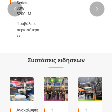
Series-
80W


5200LM
Προβάλετε
περισσότερα
>>
Συστάσεις ειδήσεων
τε
Η
Η
Προβολείς