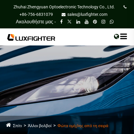
Zhuhai Zhengyuan Optoelectronic Technology Co., Ltd.
+86-756-6831079
sales@luxfighter.com
Ακολουθήστε μας -
Σπίτι
Άλλοι βολβοί
Φώτα ομίχλης από τη σειρά