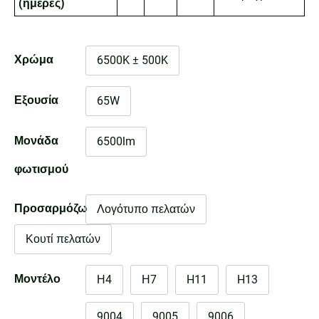
(ημέρες)
Χρώμα
6500K ± 500K
Εξουσία
65W
Μονάδα
6500lm
φωτισμού
Προσαρμόζω
Λογότυπο πελατών
Κουτί πελατών
Μοντέλο
Η4
Η7
H11
H13
9004
9005
9006