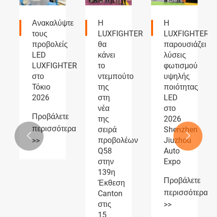
τε
Η
Η
Προβολείς
LUXFIGHTER
LUXFIGHTER
LUXFIGHTER
ς
θα
παρουσιάζει
LED
κάνει
λύσεις
και
TER
το
φωτισμού
προβολείς
ντεμπούτο
υψηλής
ομίχλης
της
ποιότητας
AUTOMOTIVE
στη
LED
PARTS
νέα
στο
Η
ε
της
2026
έκθεση
ερα
σειρά
Shenzhen
λαμβάνει


προβολέων
Jiuzhou
ευρεία
Q58
Auto
αναγνώριση
στην
Expo
Προβάλετε
139η
Προβάλετε
περισσότερα
Έκθεση
περισσότερα
Canton
>>
στις
>>
15