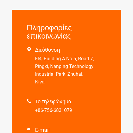
Πληροφορίες
επικοινωνίας
Διεύθυνση

Fl4, Building A No.5, Road 7,
Pingxi, Nanping Technology
Industrial Park, Zhuhai,
Κίνα
Το τηλεφώνημα

+86-756-6831079
E-mail
