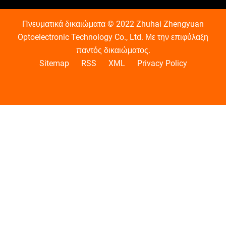
Πνευματικά δικαιώματα © 2022 Zhuhai Zhengyuan
Optoelectronic Technology Co., Ltd. Με την επιφύλαξη
παντός δικαιώματος.
Sitemap
RSS
XML
Privacy Policy