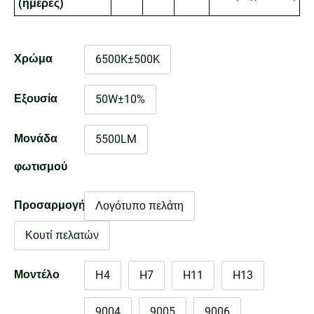
(ημέρες)
Χρώμα
6500K±500K
Εξουσία
50W±10%
Μονάδα
5500LM
φωτισμού
Προσαρμογή
Λογότυπο πελάτη
Κουτί πελατών
Μοντέλο
Η4
H7
H11
H13
9004
9005
9006