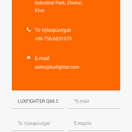
Industrial Park, Zhuhai,
Κίνα
Το τηλεφώνημα

+86-756-6831079
E-mail

sales@luxfighter.com