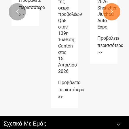
ε
της
2026
έκθεση
ερα
σειρά
Shenzhen
λαμβάνει


προβολέων
Jiuzhou
ευρεία
Q58
Auto
αναγνώριση
στην
Expo
Προβάλετε
139η
Προβάλετε
περισσότερα
Έκθεση
περισσότερα
Canton
>>
στις
>>
15
Απριλίου
2026
Προβάλετε
περισσότερα
>>
Σχετικά Με Εμάς