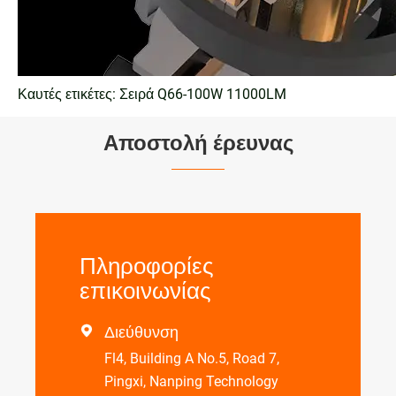
Καυτές ετικέτες: Σειρά Q66-100W 11000LM
Αποστολή έρευνας
Πληροφορίες
επικοινωνίας
Διεύθυνση

Fl4, Building A No.5, Road 7,
Pingxi, Nanping Technology