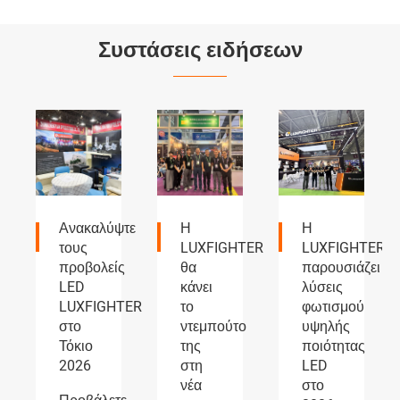


Συστάσεις ειδήσεων
τε
Η
Η
Προβολείς
LUXFIGHTER
LUXFIGHTER
LUXFIGHTER
ς
θα
παρουσιάζει
LED
κάνει
λύσεις
και
TER
το
φωτισμού
προβολείς
ντεμπούτο
υψηλής
ομίχλης
της
ποιότητας
AUTOMOTIVE
στη
LED
PARTS
νέα
στο
Η